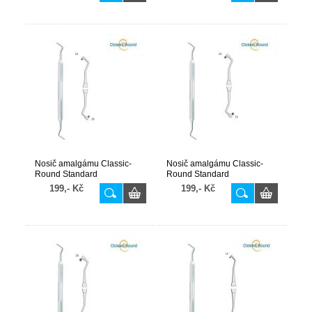
Nosič amalgámu Classic-
Nosič amalgámu Classic-
Round Standard
Round Standard
vroubkovaný fig. 2
vroubkovaný fig. 3
199,- Kč
199,- Kč