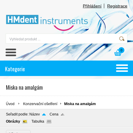
Přihlášení
Registrace
0
Kategorie
Miska na amalgám
Úvod
Konzervační ošetření
Miska na amalgám
Seřadit podle:
Název
Cena
Obrázky
Tabulka