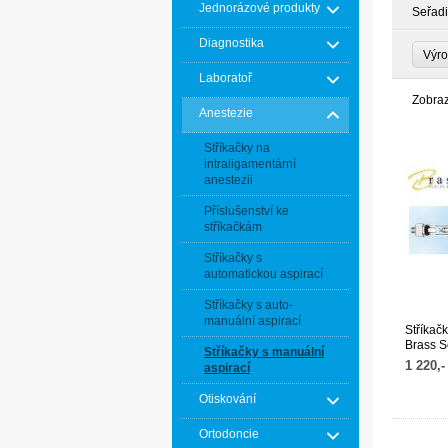
Jednorázové produkty
Seřadi
Diagnostika
Výr
Laboratoř
Zobra
Anestezie
Stříkačky na
intraligamentární
anestezii
Příslušenství ke
stříkačkám
Stříkačky s
automatickou aspirací
Stříkačky s auto-
manuální aspirací
Stříkač
Brass S
Stříkačky s manuální
1 220,-
aspirací
Otiskování
Ortodoncie