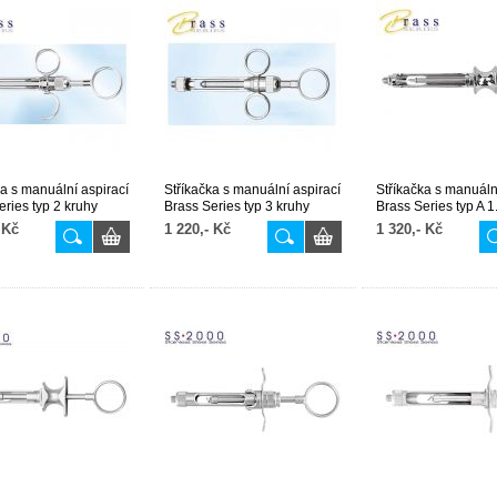
ka s manuální aspirací
Stříkačka s manuální aspirací
Stříkačka s manuáln
eries typ 2 kruhy
Brass Series typ 3 kruhy
Brass Series typ A 1
1.8ml.
 Kč
1 220,- Kč
1 320,- Kč