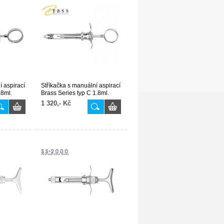
í aspirací
Stříkačka s manuální aspirací
.8ml.
Brass Series typ C 1.8ml.
1 320,- Kč