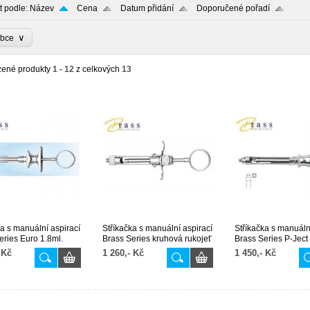
t podle:
Název
Cena
Datum přidání
Doporučené pořadí
∨
obce
zené produkty
1 - 12
z celkových
13
ka s manuální aspirací
Stříkačka s manuální aspirací
Stříkačka s manuáln
eries Euro 1.8ml.
Brass Series kruhová rukojeť
Brass Series P-Ject
1.8ml.
 Kč
1 260,- Kč
1 450,- Kč