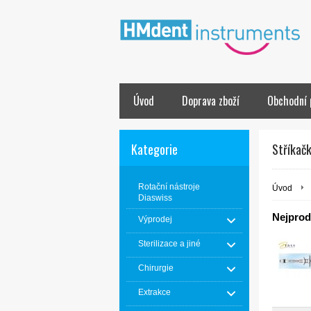
Úvod
Doprava zboží
Obchodní 
Kategorie
Stříkačk
Rotační nástroje
Úvod
Diaswiss
Nejprodá
Výprodej
Sterilizace a jiné
Chirurgie
Extrakce