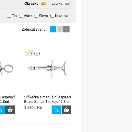
Obrázky
Tabulka
Tip
Akce
Sleva
Novinka
1
2
»
Zobrazit stranu:
í aspirací
Stříkačka s manuální aspirací
 1.8ml.
Brass Series T-rukojeť 1.8ml.
1 260,- Kč