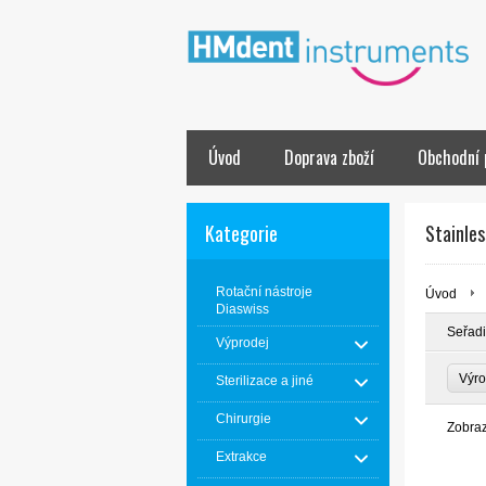
Úvod
Doprava zboží
Obchodní 
Kategorie
Stainles
Rotační nástroje
Úvod
Diaswiss
Seřadi
Výprodej
Výr
Sterilizace a jiné
Chirurgie
Zobra
Extrakce