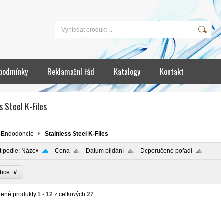
podmínky
Reklamační řád
Katalogy
Kontakt
s Steel K-Files
Endodoncie
Stainless Steel K-Files
t podle:
Název
Cena
Datum přidání
Doporučené pořadí
∨
obce
zené produkty
1 - 12
z celkových
27