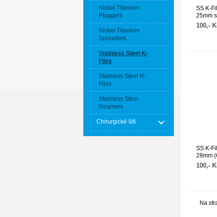
Nickel Titanium
SS K-Fi
Pluggers
25mm so
balení)
100,- K
Nickel Titanium
Spreaders
Stainless Steel K-
Files
Stainless Steel H-
Files
Stainless Steel
Reamers
Chirurgické šití
SS K-Fil
28mm (6
100,- K
Na str