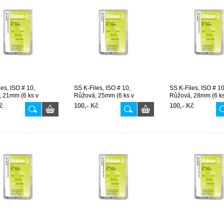
les, ISO # 10,
SS K-Files, ISO # 10,
SS K-Files, ISO # 10
 21mm (6 ks v
Růžová, 25mm (6 ks v
Růžová, 28mm (6 ks
balení)
balení)
č
100,- Kč
100,- Kč