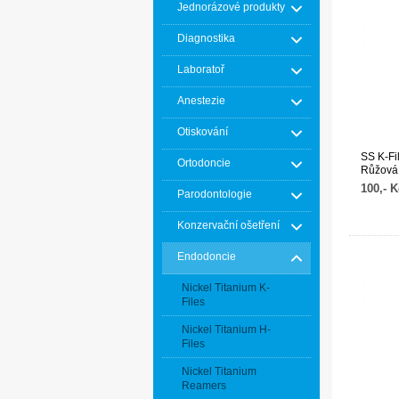
Jednorázové produkty
Diagnostika
Laboratoř
Anestezie
Otiskování
SS K-Fi
Ortodoncie
Růžová,
balení)
100,- K
Parodontologie
Konzervační ošetření
Endodoncie
Nickel Titanium K-
Files
Nickel Titanium H-
Files
Nickel Titanium
Reamers