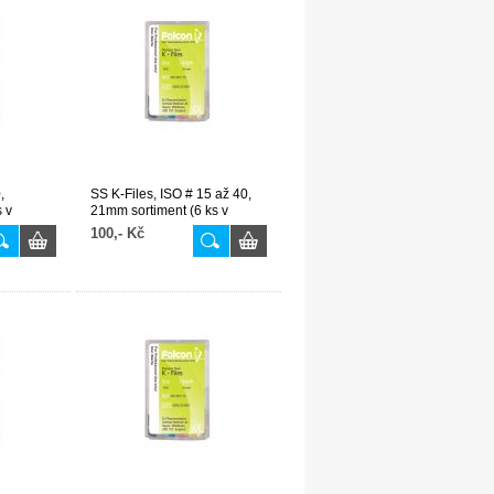
,
SS K-Files, ISO # 15 až 40,
 v
21mm sortiment (6 ks v
balení)
100,- Kč