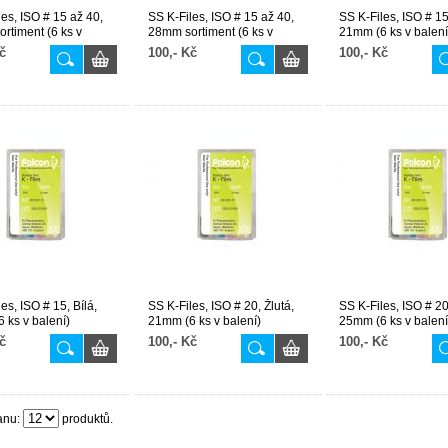
les, ISO # 15 až 40,
SS K-Files, ISO # 15 až 40,
SS K-Files, ISO # 15,
rtiment (6 ks v
28mm sortiment (6 ks v
21mm (6 ks v balení
balení)
č
100,- Kč
100,- Kč
es, ISO # 15, Bílá,
SS K-Files, ISO # 20, Žlutá,
SS K-Files, ISO # 20
 ks v balení)
21mm (6 ks v balení)
25mm (6 ks v balení
č
100,- Kč
100,- Kč
anu:
produktů.