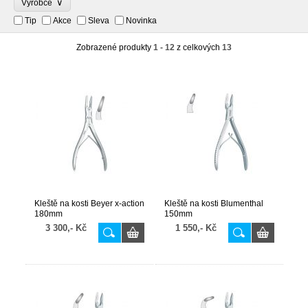
∨
Výrobce
Tip
Akce
Sleva
Novinka
Zobrazené produkty
1 - 12
z celkových
13
Kleště na kosti Beyer x-action
Kleště na kosti Blumenthal
180mm
150mm
3 300,- Kč
1 550,- Kč